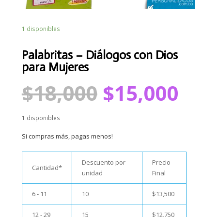
1 disponibles
Palabritas – Diálogos con Dios
para Mujeres
El
El
$
18,000
$
15,000
precio
pre
original
act
era:
es:
1 disponibles
$18,000.
$15
Si compras más, pagas menos!
Descuento por
Precio
Cantidad*
unidad
Final
6 - 11
10
$
13,500
12 - 29
15
$
12,750