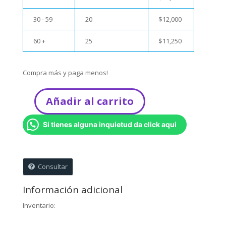
30 - 59
20
$
12,000
60 +
25
$
11,250
Compra más y paga menos!
Añadir al carrito
Palabritas
-
Si tienes alguna inquietud da click aqui
Diálogos
con
Dios
para
Consultar
Mujeres
cantidad
Información adicional
Inventario: