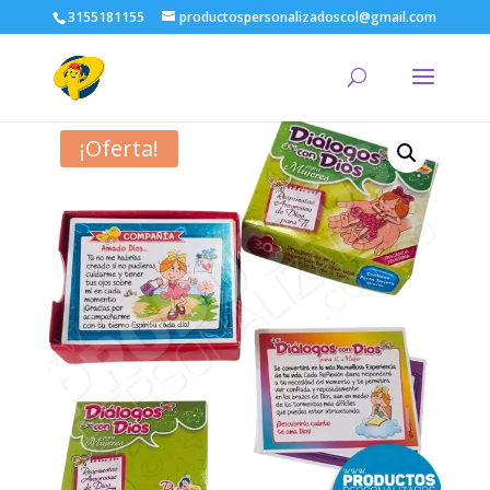
3155181155
productospersonalizadoscol@gmail.com
¡Oferta!