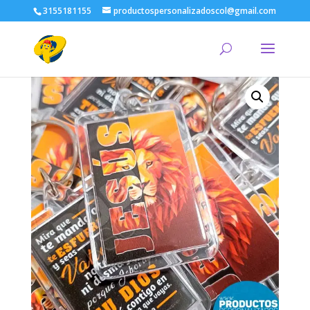
3155181155
productospersonalizadoscol@gmail.com