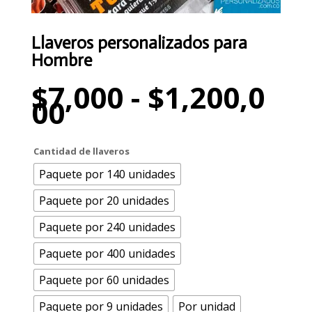
Llaveros personalizados para
Hombre
$
7,000
-
$
1,200,0
Rango
00
de
precios:
desde
Cantidad de llaveros
$7,000
Paquete por 140 unidades
hasta
$1,200,000
Paquete por 20 unidades
Paquete por 240 unidades
Paquete por 400 unidades
Paquete por 60 unidades
Paquete por 9 unidades
Por unidad