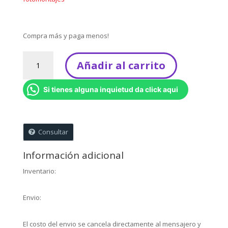
Compra más y paga menos!
Libreta
Añadir al carrito
de
dibujo
Si tienes alguna inquietud da click aqui
personalizada
(Venta
mínima
12
Consultar
unidades)
cantidad
Información adicional
Inventario:
Envio:
El costo del envio se cancela directamente al mensajero y