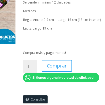
Se venden mínimo 12 Unidades
Medidas:
Regla: Ancho 2,7 cm – Largo 16 cm (15 cm interior)
Lápíz: Largo 19 cm
Compra más y paga menos!
Kit
Comprar
Regla
+
Si tienes alguna inquietud da click aqui
Lápiz
personalizado
(Venta
mínima
Consultar
12