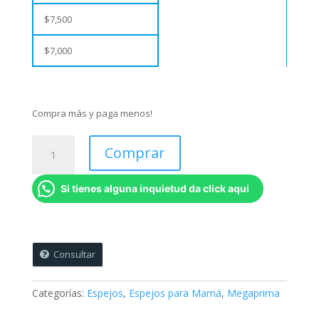
$
7,500
$
7,000
Compra más y paga menos!
Espejos
Comprar
de
Bolsillo
Si tienes alguna inquietud da click aqui
Metálicos
Sencillos
(Sin
tapa)
-
Consultar
7,5
cms
Categorías:
Espejos
,
Espejos para Mamá
,
Megaprima
de
diámetro