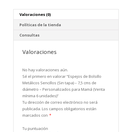
-
Personalizados
Valoraciones (0)
para
Mamá
Políticas de la tienda
(Venta
Consultas
mínima
6
unidades)
Valoraciones
cantidad
No hay valoraciones aún.
Sé el primero en valorar “Espejos de Bolsillo
Metálicos Sencillos (Sin tapa) – 7,5 cms de
diámetro – Personalizados para Mamá (Venta
mínima 6 unidades)”
Tu dirección de correo electrónico no será
publicada.
Los campos obligatorios están
marcados con
*
Tu puntuación