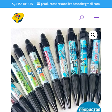
3155181155
productospersonalizadoscol@gmail.com