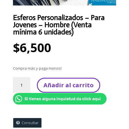
Esferos Personalizados – Para
Jovenes – Hombre (Venta
mínima 6 unidades)
$
6,500
Compra más y paga menos!
Esferos
Añadir al carrito
Personalizados
-
Si tienes alguna inquietud da click aqui
Para
Jovenes
-
Hombre
Consultar
(Venta