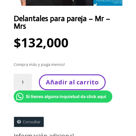
Delantales para pareja – Mr –
Mrs
$
132,000
Compra más y paga menos!
Delantales
Añadir al carrito
para
pareja
Si tienes alguna inquietud da click aqui
-
Mr
-
Mrs
Consultar
cantidad
Información adicional