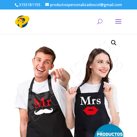
3155181155
productospersonalizadoscol@gmail.com