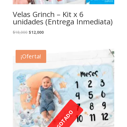
Velas Grinch – Kit x 6
unidades (Entrega Inmediata)
El
El
$
18,000
$
12,000
precio
precio
original
actual
era:
es:
¡Oferta!
$18,000.
$12,000.