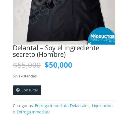
Delantal – Soy el ingrediente
secreto (Hombre)
El
El
$
55,000
$
50,000
precio
precio
original
actual
Sin existencias
era:
es:
$55,000.
$50,000.
Consultar
Categorías:
Entrega inmediata Delantales
,
Liquidación
o Entrega Inmediata