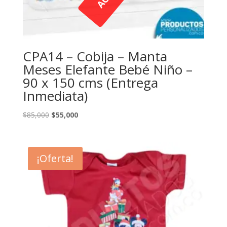
CPA14 – Cobija – Manta
Meses Elefante Bebé Niño –
90 x 150 cms (Entrega
Inmediata)
El
El
$
85,000
$
55,000
precio
precio
original
actual
era:
es:
¡Oferta!
$85,000.
$55,000.