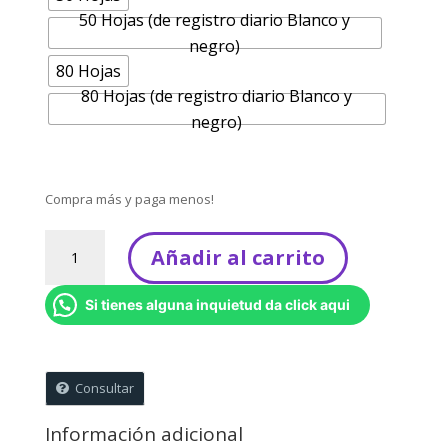
ha
50 Hojas (de registro diario Blanco y
$7
negro)
80 Hojas
80 Hojas (de registro diario Blanco y
negro)
Compra más y paga menos!
Cuaderno
Añadir al carrito
de
Catequesis
Si tienes alguna inquietud da click aqui
Para
niños
-
Primera
Consultar
Comunión
cantidad
Información adicional