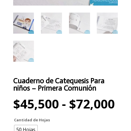
Cuaderno de Catequesis Para
niños – Primera Comunión
Ra
$
45,500
-
$
72,000
de
pr
de
Cantidad de Hojas
$4
50 Hojas