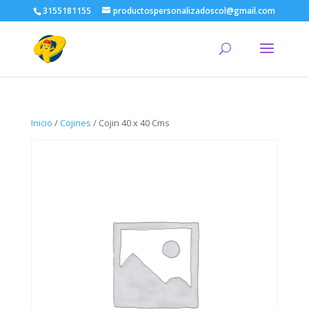
3155181155
productospersonalizadoscol@gmail.com
Inicio
/
Cojines
/ Cojin 40 x 40 Cms