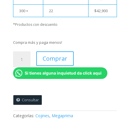
300 +
22
$
42,900
*Productos con descuento
Compra más y paga menos!
Cojin
Comprar
40
x
Si tienes alguna inquietud da click aqui
40
Cms
cantidad
Consultar
Categorías:
Cojines
,
Megaprima