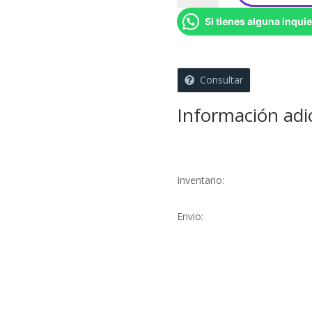
-
Si tienes alguna inquie
1,5
Mtrs
cantidad
Consultar
Información adi
Inventario:
Envio: