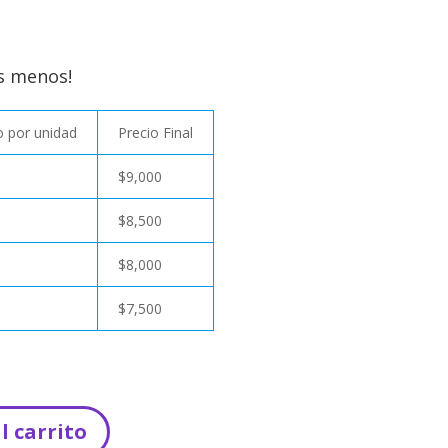
s menos!
 por unidad
Precio Final
$
9,000
$
8,500
$
8,000
$
7,500
l carrito