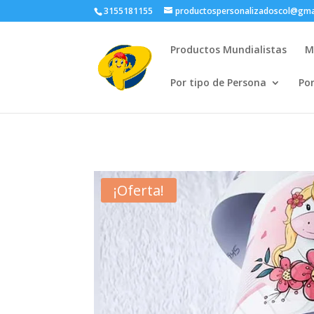
3155181155
productospersonalizadoscol@gma
Productos Mundialistas
M
Por tipo de Persona
Po
¡Oferta!