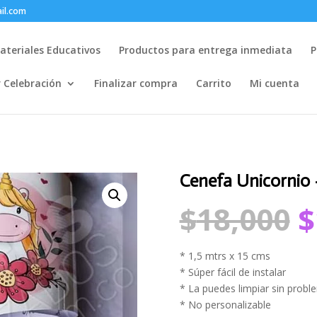
il.com
ateriales Educativos
Productos para entrega inmediata
P
r Celebración
Finalizar compra
Carrito
Mi cuenta
Cenefa Unicornio 
E
$
18,000
$
p
o
e
* 1,5 mtrs x 15 cms
$
* Súper fácil de instalar
* La puedes limpiar sin probl
* No personalizable