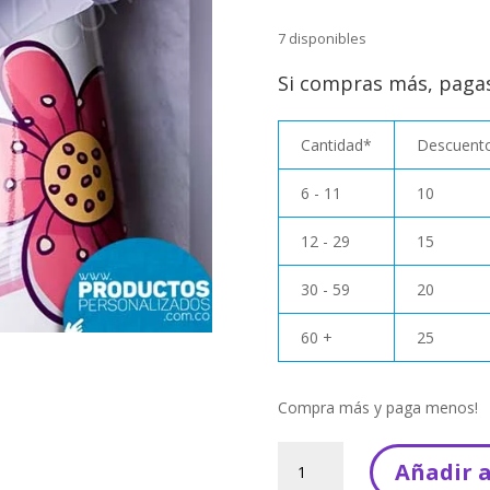
7 disponibles
Si compras más, paga
Cantidad*
Descuento
6 - 11
10
12 - 29
15
30 - 59
20
60 +
25
Compra más y paga menos!
Cenefa
Añadir a
Unicornio