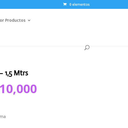
0 elementos
or Productos
– 1,5 Mtrs
l
El
10,000
recio
precio
riginal
actual
ra:
es:
18,000.
$10,000.
ema