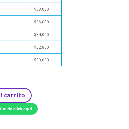
$
38,000
$
36,000
$
34,000
$
32,800
$
30,000
l carrito
tud da click aqui