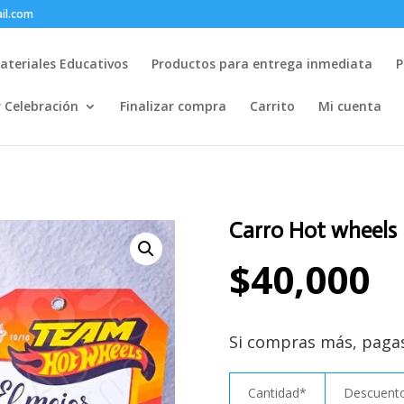
il.com
ateriales Educativos
Productos para entrega inmediata
P
r Celebración
Finalizar compra
Carrito
Mi cuenta
Carro Hot wheels 
$
40,000
Si compras más, paga
Cantidad*
Descuento