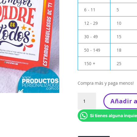
6 - 11
5
12 - 29
10
30 - 49
15
50 - 149
18
150 +
25
Compra más y paga menos!
Carro
Añadir a
Hot
wheels
Si tienes alguna inquie
-
Para
Papá