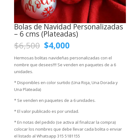
Bolas de Navidad Personalizadas
– 6 cms (Plateadas)
El
El
$
6,500
$
4,000
precio
precio
original
actual
Hermosas bolitas navideñas personalizadas con el
era:
es:
nombre que desees!!!! Se venden en paquetes de a 6
$6,500.
$4,000.
unidades.
* Disponibles en color surtido (Una Roja, Una Dorada y
Una Plateada)
* Se venden en paquetes de a 6 unidades.
* El valor publicado es por unidad.
* En notas del pedido (se activa al finalizar la compra)
colocar los nombres que debe llevar cada bolita o enviar
el listado al Whatsapp 315 5181155