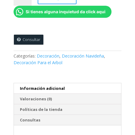
Navidad
Si tienes alguna inquietud da click aqui
Personalizadas
-
6
cms
(Plateadas)
Consultar
cantidad
Categorías:
Decoración
,
Decoración Navideña
,
Decoración Para el Arbol
Información adicional
Valoraciones (0)
Políticas de la tienda
Consultas