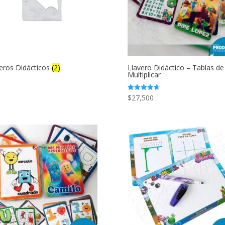
eros Didácticos
(2)
Llavero Didáctico – Tablas de
Multiplicar
$
27,500
Valorado
con
4.67
de 5